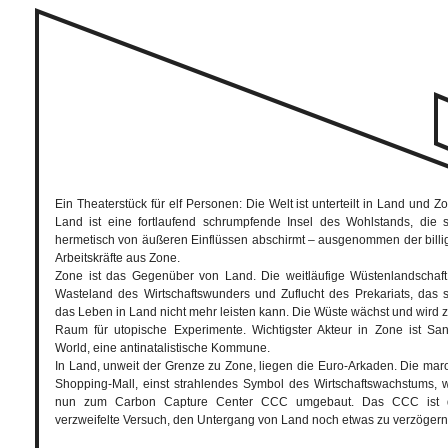
Ein Theaterstück für elf Personen: Die Welt ist unterteilt in Land und Z
Land ist eine fortlaufend schrumpfende Insel des Wohlstands, die s
hermetisch von äußeren Einflüssen abschirmt – ausgenommen der billi
Arbeitskräfte aus Zone.
Zone ist das Gegenüber von Land. Die weitläufige Wüstenlandschaft 
Wasteland des Wirtschaftswunders und Zuflucht des Prekariats, das s
das Leben in Land nicht mehr leisten kann. Die Wüste wächst und wird 
Raum für utopische Experimente. Wichtigster Akteur in Zone ist San
World, eine antinatalistische Kommune.
In Land, unweit der Grenze zu Zone, liegen die Euro-Arkaden. Die mar
Shopping-Mall, einst strahlendes Symbol des Wirtschaftswachstums, w
nun zum Carbon Capture Center CCC umgebaut. Das CCC ist 
verzweifelte Versuch, den Untergang von Land noch etwas zu verzögern